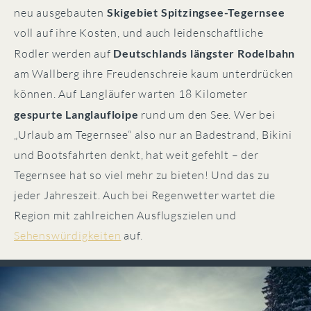
See, Brauchtum und Weitblick, Entschleunigung und Spaß.
neu ausgebauten
Skigebiet Spitzingsee-Tegernsee
voll auf ihre Kosten, und auch leidenschaftliche
Rodler werden auf
Deutschlands längster Rodelbahn
am Wallberg ihre Freudenschreie kaum unterdrücken
können. Auf Langläufer warten 18 Kilometer
gespurte Langlaufloipe
rund um den See. Wer bei
„Urlaub am Tegernsee“ also nur an Badestrand, Bikini
und Bootsfahrten denkt, hat weit gefehlt – der
Tegernsee hat so viel mehr zu bieten! Und das zu
jeder Jahreszeit. Auch bei Regenwetter wartet die
Region mit zahlreichen Ausflugszielen und
Sehenswürdigkeiten
auf.