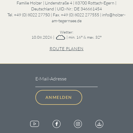
Familie Holzer | Lindenstraße 4
|
83700
Rottach-Egern
|
Deutschland
|
UID.-Nr.: DE 346661454
Tel. +49 (0) 8022 27750
|
Fax. +49 (0) 8022 277555
|
info@holzer-
am-tegernsee.de
Wetter:
10.08.2026 |
| min. 16° & max. 32°
ROUTE PLANEN
E-Mail-Adresse
ANMELDEN